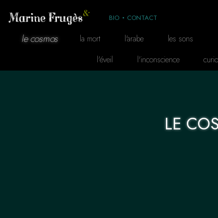
BIO
CONTACT
le cosmos
la mort
l'arabe
les sons
l'éveil
l'inconscience
curio
LE CO