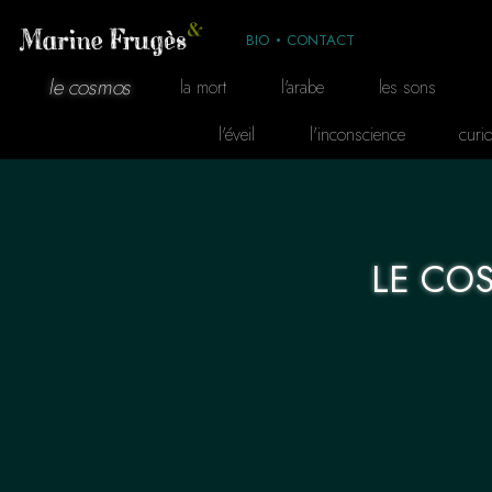
BIO
CONTACT
le cosmos
la mort
l'arabe
les sons
l'éveil
l'inconscience
curio
LE CO