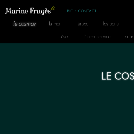
BIO
CONTACT
le cosmos
la mort
l'arabe
les sons
l'éveil
l'inconscience
curio
LE CO