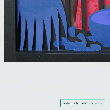
Co-création avec
2e collaboration professionnelle, initi
prolongement de l’abécédaire en Fars
Zarlacht Osman.
jeunesse bilingue (français-farsi & ang
perse Rumi.
auto-édition.
Le farsi est utilisé en Afghanistan, Iran
Retour à la carte du cosmos