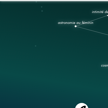
Zarlacht Osman a retravaillé les textes de ce cont
en or, pour qu’il se rythme sur 12 double pages.
J’ai conçu et réalisé la maquette des 2 versions du 
farsi & anglais-farsi). J’ai choisi de construire les
comme des dioramas de papiers colorés et découpé
reprendre les codes graphiques et de fausses per
trouve dans les miniatures persanes.
Djalâl ad-Dîn Rûmî (1207-1273 après JC) est un po
théologien et mystique persan qui a profondément
Son œuvre principale, le Masnavi, représente, au
l’un des plus grands commentaires ésotériques du
Tout comme La Fontaine, il aurait repris certaines 
traductions de l’œuvre de Rûmî sont tardives, data
siècle. Le rayonnement de Rûmî est considérable, i