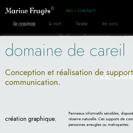
BIO
CONTACT
le cosmos
la mort
l'arabe
les sons
l'éveil
l'inconscience
curio
domaine de careil
Conception et réalisation de suppor
LE CO
communication.
Panneaux informatifs sensibles, disposé
création graphique.
réserve naturelle. Ces supports de co
personnes aveugles ou malvoyantes.