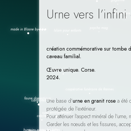
Urne vers l’infin
création commémorative sur tombe d
caveau familial.
Œuvre unique. Corse.
2024.
Une base d’
urne en granit rose
a été c
protégée de l’extérieur.
Pour atténuer l’aspect minéral de l’ur
Garder les nœuds et les fissures, acce