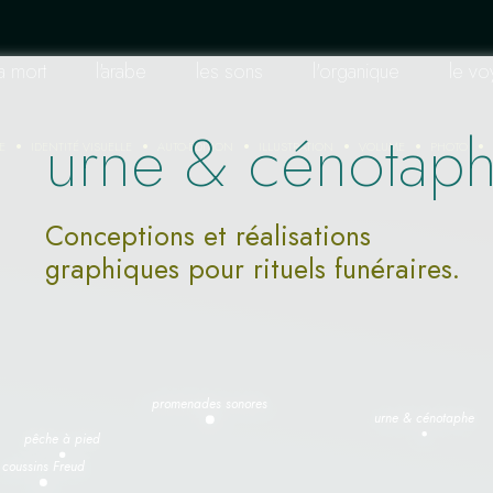
la mort
l'arabe
les sons
l'organique
le v
urne & cénotap
E
IDENTITÉ VISUELLE
AUTO-ÉDITION
ILLUSTRATION
VOLUME
PHOTO
Conceptions et réalisations
graphiques pour rituels funéraires.