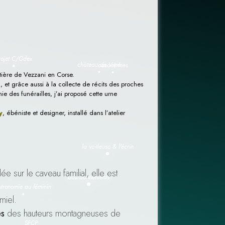
tière de Vezzani en Corse.
 et grâce aussi à la collecte de récits des proches
e des funérailles, j’ai proposé cette urne
y
, ébéniste et designer, installé dans l’atelier
ée sur le caveau familial, elle est
miel.
es
des hauteurs montagneuses de