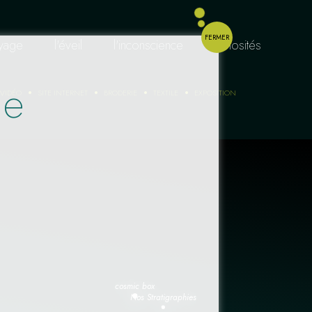
FERMER
oyage
l'éveil
l'inconscience
curiosités
he
VIDÉO
SITE INTERNET
BRODERIE
TEXTILE
EXPOSITION