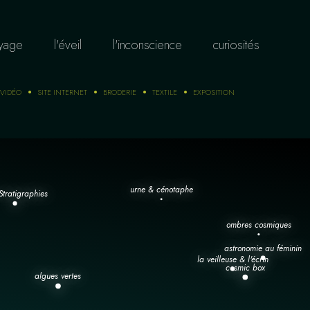
oyage
l'éveil
l'inconscience
curiosités
VIDÉO
SITE INTERNET
BRODERIE
TEXTILE
EXPOSITION