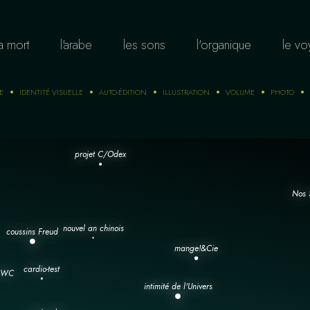
la mort
l'arabe
les sons
l'organique
le v
E
IDENTITÉ VISUELLE
AUTO-ÉDITION
ILLUSTRATION
VOLUME
PHOTO