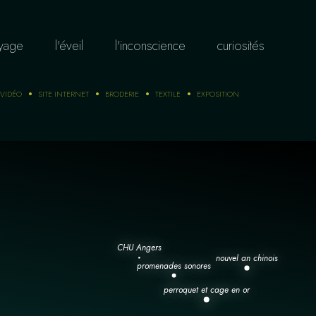
oyage
l'éveil
l'inconscience
curiosités
VIDÉO
SITE INTERNET
BRODERIE
TEXTILE
EXPOSITION